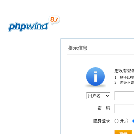
提示信息
您没有登
1、帖子ID
2、您还不
密 码
开启
隐身登录