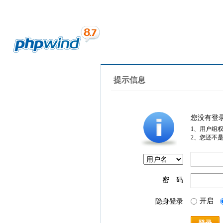
提示信息
您没有登
1、用户组
2、您还不
密 码
开启
隐身登录