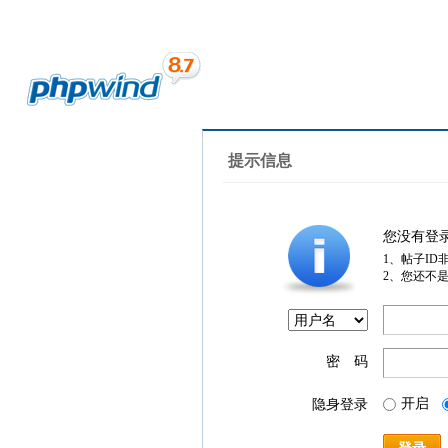
提示信息
您没有登
1、帖子ID
2、您还不
密 码
开启
隐身登录