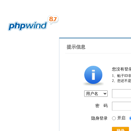
提示信息
您没有登
1、帖子ID
2、您还不
密 码
开启
隐身登录