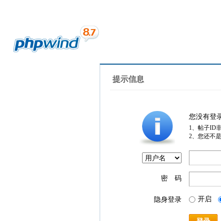
提示信息
您没有登
1、帖子ID
2、您还不
密 码
开启
隐身登录