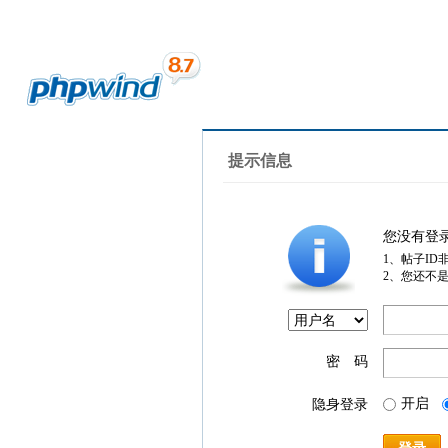
提示信息
您没有登
1、帖子ID
2、您还不
密 码
开启
隐身登录