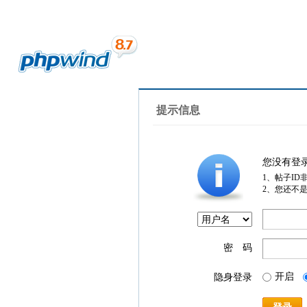
提示信息
您没有登
1、帖子ID
2、您还不
密 码
开启
隐身登录