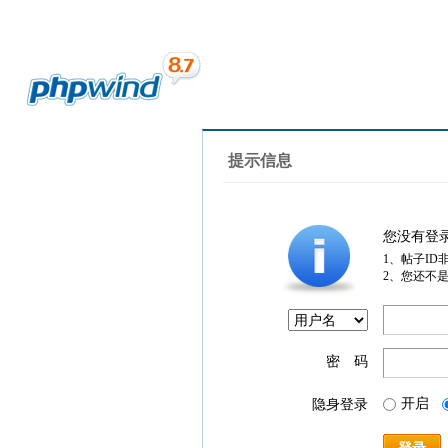
提示信息
您没有登
1、帖子ID
2、您还不
密 码
开启
隐身登录