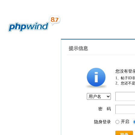
提示信息
您没有登
1、帖子ID
2、您还不
密 码
开启
隐身登录