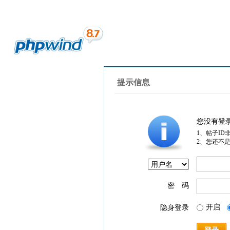
提示信息
您没有登
1、帖子ID
2、您还不
密 码
开启
隐身登录