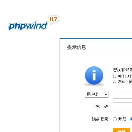
提示信息
您没有登
1、帖子ID
2、您还不
密 码
开启
隐身登录