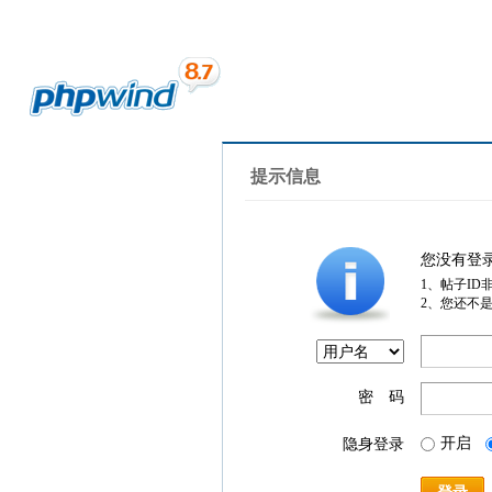
提示信息
您没有登
1、帖子ID
2、您还不
密 码
开启
隐身登录