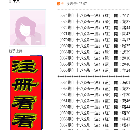
十八
楼主
发表于: 07-07
〔074期〕十八≦杀一波≧（红） 開：??？
〔073期〕十八≦杀一波≧（绿） 開：龙27
〔072期〕十八≦杀一波≧（红） 開：猪44 
〔071期〕十八≦杀一波≧（红） 開：鼠43 
〔070期〕十八≦杀一波≧（红） 開：马13
〔069期〕十八≦杀一波≧（红） 開：猴35
新手上路
〔068期〕十八≦杀一波≧（绿） 開：虎29 
〔067期〕十八≦杀一波≧（绿） 開：鸡10 
〔066期〕十八≦杀一波≧（蓝） 開：鸡46 
〔065期〕十八≦杀一波≧（蓝） 開：羊24 
++++++++++++++++++++++++++++++
〔064期〕十八≦杀一波≧（蓝） 開：马01 
〔063期〕十八≦杀一波≧（蓝） 開：龙27 
〔062期〕十八≦杀一波≧（绿） 開：牛30 
〔061期〕十八≦杀一波≧（蓝） 開：鸡46 
〔060期〕十八≦杀一波≧（红） 開：猪44 
〔059期〕十八≦杀一波≧（红） 開：猪20 
〔058期〕十八≦杀一波≧（红） 開：牛42 
〔057期〕十八≦杀一波≧（红） 開：猴47 