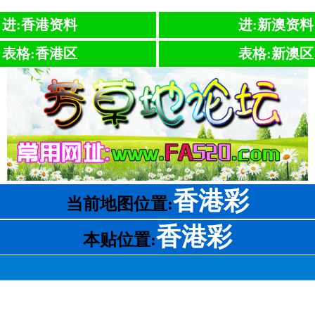
进:香港资料
进:新澳资料
表格:香港区
表格:新澳区
香港彩
当前地图位置:
香港彩
本贴位置: