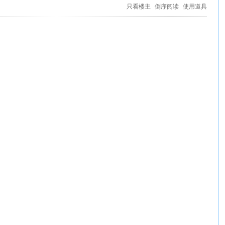
只看楼主
倒序阅读
使用道具