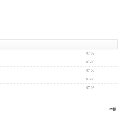
07-09
07-09
07-09
07-08
07-08
举报