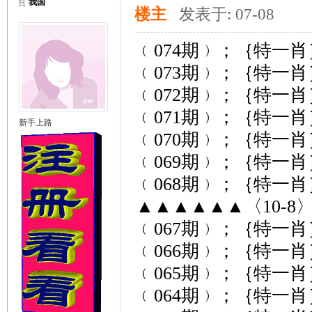
我国
楼主
发表于: 07-08
﹙074期﹚；｛特一
﹙073期﹚；｛特一
﹙072期﹚；｛特一
﹙071期﹚；｛特一
新手上路
﹙070期﹚；｛特一
﹙069期﹚；｛特一
﹙068期﹚；｛特一
▲▲▲▲▲▲〈10-8
﹙067期﹚；｛特一
﹙066期﹚；｛特一
﹙065期﹚；｛特一
﹙064期﹚；｛特一