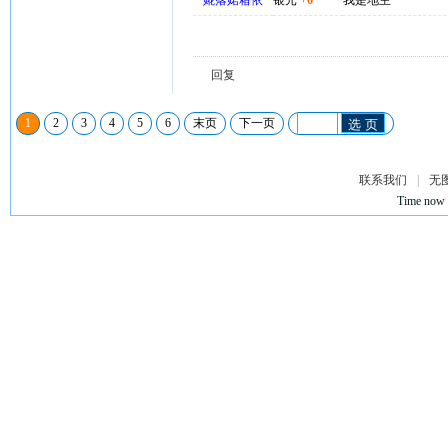
婲落婼葙依
银元
+6
我是地主
回复
1
2
3
4
5
6
末页
下一页
选 页
联系我们
|
无
Time now 