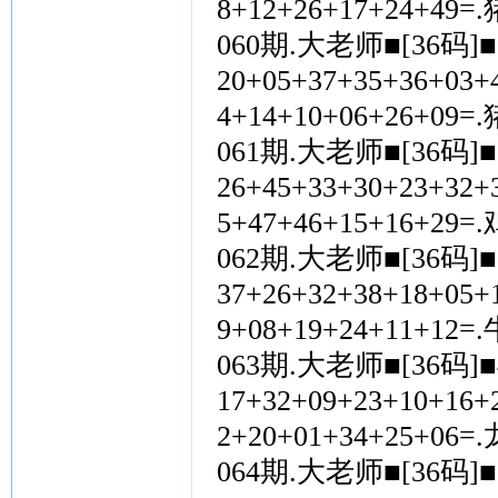
8+12+26+17+24+49=.
060期.大老师■[36码]■39
20+05+37+35+36+03+
4+14+10+06+26+09=.
061期.大老师■[36码]■20
26+45+33+30+23+32+
5+47+46+15+16+29=.
062期.大老师■[36码]■23
37+26+32+38+18+05+
9+08+19+24+11+12=.
063期.大老师■[36码]■46
17+32+09+23+10+16+
2+20+01+34+25+06=.
064期.大老师■[36码]■02