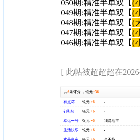
050期:精准半单双【
(
049期:精准半单双【
(
048期:精准半单双【
(
047期:精准半单双【
(
046期:精准半单双【
(
[ 此帖被超超超在2026-0
共
6
条评分
，
银元
+36
有点坏
银元
+6
-
钉鞋钉
银元
+6
-
幸运一号
银元
+6
我是地主
生活快乐
银元
+6
-
水果皇帝
银元
+6
金不换