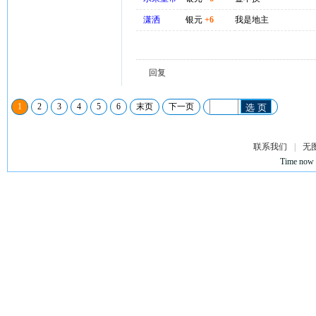
潇洒
银元
+6
我是地主
回复
1
2
3
4
5
6
末页
下一页
选 页
联系我们
|
无
Time now 