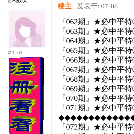
不是好人
楼主
发表于: 07-08
『062期』★必中平特
『063期』★必中平特
『064期』★必中平特
『065期』★必中平特
新手上路
『066期』★必中平特
『067期』★必中平特
『068期』★必中平特
『069期』★必中平特
『070期』★必中平特
『071期』★必中平特
◆◆◆◆◆◆◆◆◆◆◆◆◆◆
『072期』★必中平特