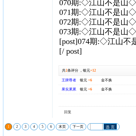
070期:◇江山不是山◇
071期:◇江山不是山◇
072期:◇江山不是山◇
073期:◇江山不是山◇
[post]074期:◇江
[/ post]
共
2
条评分
，
银元
+12
王牌尊者
银元
+6
金不换
果实累累
银元
+6
金不换
回复
1
2
3
4
5
6
末页
下一页
选 页