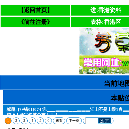
【返回首页】
进:香港资料
《前往注册》
表格:香港区
当前地图
本贴位
标题: [79错01]074期:▁▁▂▂▂▁▁▂▂▂江山不是山殺1
登场！开完奖就公布！！！
1
2
3
4
5
6
末页
下一页
选 页