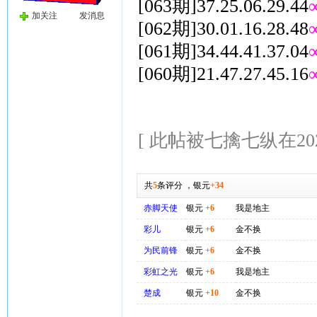
[063期]37.25.06.29.44
加关注
发消息
[062期]30.01.16.28.48
[061期]34.44.41.37.04
[060期]21.47.27.45.16
[ 此帖被七擒七纵在2026-
共
5
条评分
，
银元
+34
赤脚天使
银元
+6
我是地主
彩儿
银元
+6
金不换
为民前锋
银元
+6
金不换
彩虹之光
银元
+6
我是地主
楚成
银元
+10
金不换