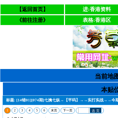
【返回首页】
进:香港资料
《前往注册》
表格:香港区
当前地图
本贴位
标题: [14错01][074期]七擒七纵→【平码】→→实打实战→→今期
1
2
3
4
5
6
末页
下一页
选 页