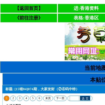
【返回首页】
进:香港资料
《前往注册》
表格:香港区
当前地图
本贴位
标题: [15错04]074期，大家发财（②④码中特）
1
2
3
4
5
6
末页
下一页
选 页