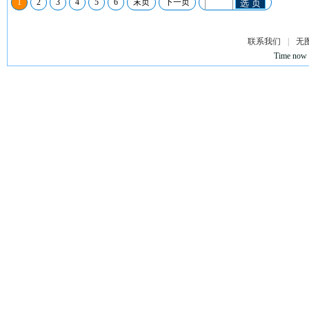
1
2
3
4
5
6
末页
下一页
选 页
联系我们
|
无
Time now 