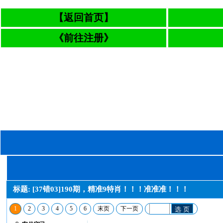
【返回首页】
《前往注册》
标题: [37错03]190期，精准9特肖！！！准准准！！！
1
2
3
4
5
6
末页
下一页
选 页