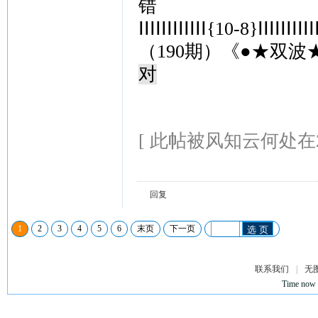
错
ⅠⅠⅠⅠⅠⅠⅠⅠⅠⅠⅠⅠ{10-8}ⅠⅠⅠⅠⅠⅠⅠⅠⅠⅠ
（190期）《●★双
对
[ 此帖被风知云何处在202
回复
1
2
3
4
5
6
末页
下一页
选 页
联系我们
|
无
Time now 