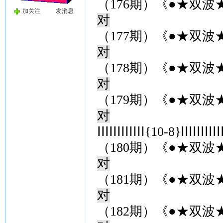
（176期）《●★双
加关注
发消息
对
（177期）《●★双
对
（178期）《●★双
对
（179期）《●★双
对
ⅠⅠⅠⅠⅠⅠⅠⅠⅠⅠⅠⅠ{10-8}ⅠⅠⅠⅠⅠⅠⅠⅠⅠⅠ
（180期）《●★双
对
（181期）《●★双
对
（182期）《●★双