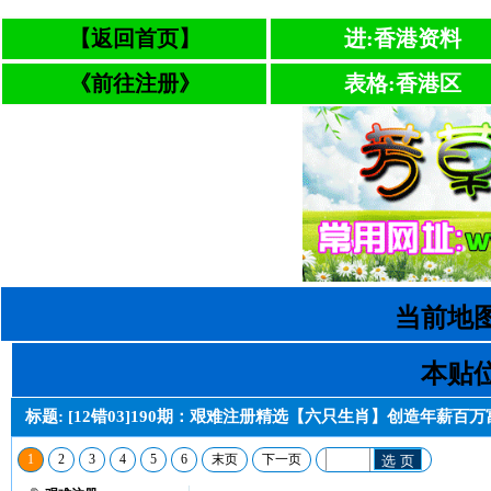
【返回首页】
进:香港资料
《前往注册》
表格:香港区
当前地图
本贴位
标题: [12错03]190期：艰难注册精选【六只生肖】创造年薪百
1
2
3
4
5
6
末页
下一页
选 页