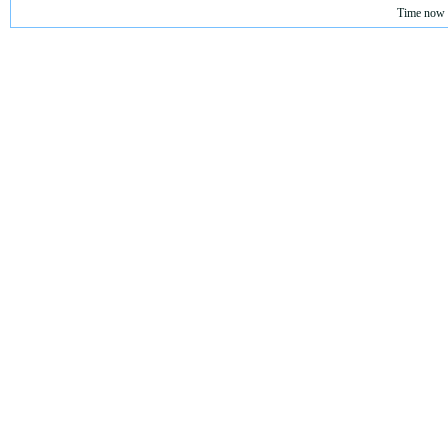
Time now 