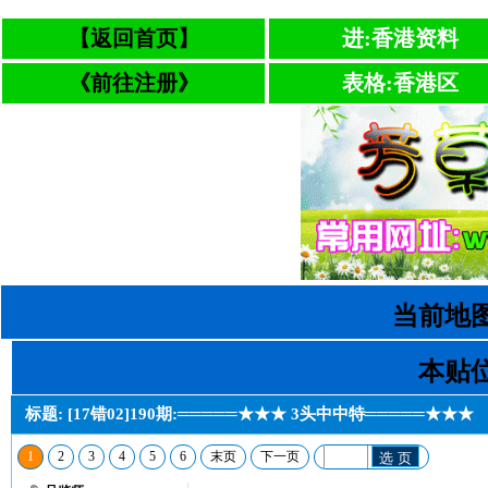
【返回首页】
进:香港资料
《前往注册》
表格:香港区
当前地图
本贴位
标题: [17错02]190期:═════★★★ 3头中中特═════★★★
1
2
3
4
5
6
末页
下一页
选 页