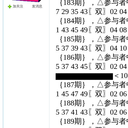
｛183期｝，△参与者中△②④
加关注
发消息
7 29 35 43〖双〗02 04 0
｛184期｝，△参与者中△②④
1 43 45 49〖双〗04 08 1
｛185期｝，△参与者中△②④
5 37 39 43〖双〗04 10 1
｛186期｝，△参与者中△②④
5 37 43 45〖双〗02 04 1
▆▆▆▆▆▆▆▆▆▆＜10
｛187期｝，△参与者中△②④
1 45 47 49〖双〗02 06 0
｛188期｝，△参与者中△②④
5 37 41 43〖双〗02 06 1
｛189期｝，△参与者中△②④