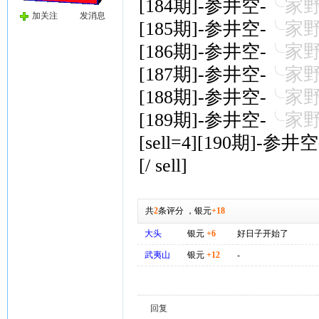
[184期]-参井空-
╰家
加关注
发消息
[185期]-参井空-
╰家
[186期]-参井空-
╰家
[187期]-参井空-
╰家
[188期]-参井空-
╰家
[189期]-参井空-
╰家
[sell=4][190期]-参井空
[/ sell]
共
2
条评分
，
银元
+18
大头
银元
+6
好日子开始了
武夷山
银元
+12
-
回复