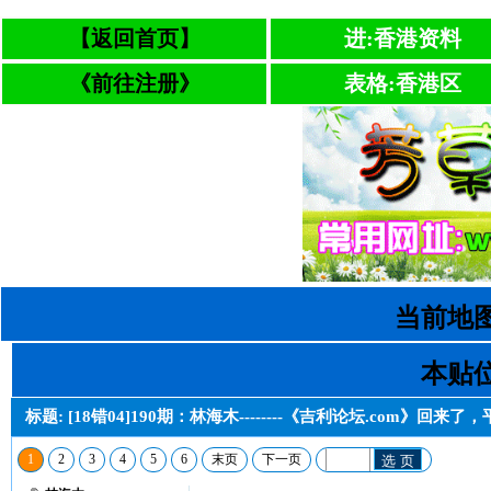
【返回首页】
进:香港资料
《前往注册》
表格:香港区
当前地图
本贴位
标题: [18错04]190期：林海木--------《吉利论坛.com》回来
1
2
3
4
5
6
末页
下一页
选 页