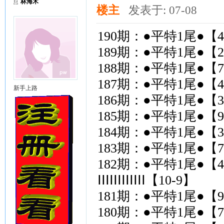
林海木
楼主
发表于: 07-08
190期：●平特1尾●【
189期：●平特1尾●【2
188期：●平特1尾●【7
187期：●平特1尾●【4
新手上路
186期：●平特1尾●【3
185期：●平特1尾●【9
184期：●平特1尾●【3
183期：●平特1尾●【7
182期：●平特1尾●【4
ⅠⅠⅠⅠⅠⅠⅠⅠⅠⅠⅠⅠ【10-9】
181期：●平特1尾●【9
180期：●平特1尾●【7