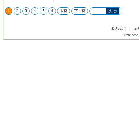
1
2
3
4
5
6
末页
下一页
选 页
联系我们
|
无
Time now 