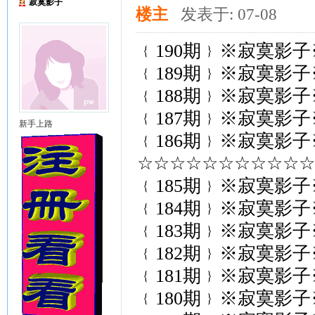
寂寞影子
楼主
发表于: 07-08
﹛190期﹜※寂寞影子
﹛189期﹜※寂寞影子
﹛188期﹜※寂寞影子
﹛187期﹜※寂寞影子
新手上路
﹛186期﹜※寂寞影子
☆☆☆☆☆☆☆☆☆☆☆☆
﹛185期﹜※寂寞影子
﹛184期﹜※寂寞影子
﹛183期﹜※寂寞影子
﹛182期﹜※寂寞影子
﹛181期﹜※寂寞影子
﹛180期﹜※寂寞影子