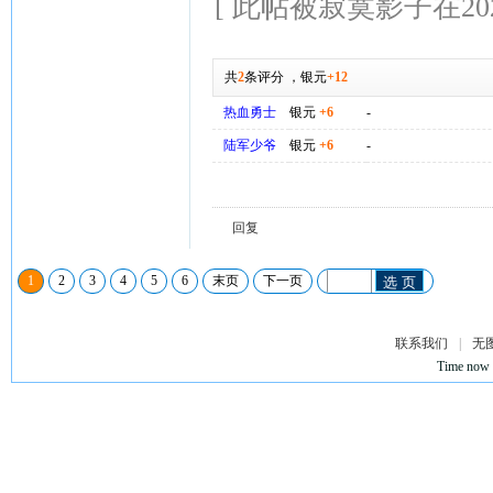
[ 此帖被寂寞影子在2026-
共
2
条评分
，
银元
+12
热血勇士
银元
+6
-
陆军少爷
银元
+6
-
回复
1
2
3
4
5
6
末页
下一页
选 页
联系我们
|
无
Time now 