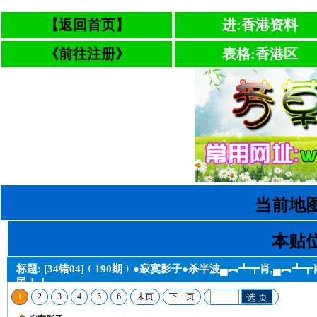
【返回首页】
进:香港资料
《前往注册》
表格:香港区
当前地图
本贴位
标题: [34错04]﹛190期﹜●寂寞影子●杀半波▄︻┻┳肖,▄︻┻
民！！
1
2
3
4
5
6
末页
下一页
选 页