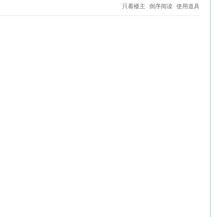
只看楼主
倒序阅读
使用道具