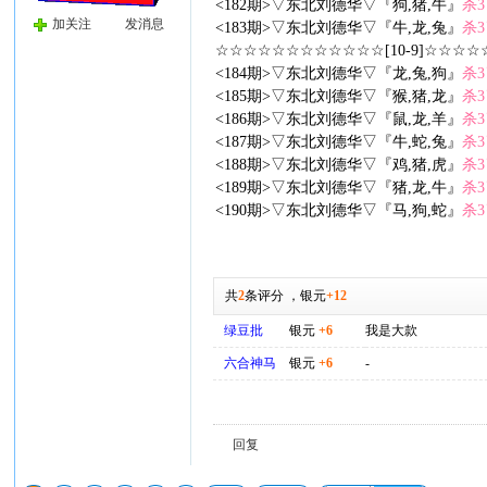
<182期>▽东北刘德华▽『狗,猪,牛』
杀
加关注
发消息
<183期>▽东北刘德华▽『牛,龙,兔』
杀
☆☆☆☆☆☆☆☆☆☆☆☆[10-9]☆☆☆
<184期>▽东北刘德华▽『龙,兔,狗』
杀
<185期>▽东北刘德华▽『猴,猪,龙』
杀
<186期>▽东北刘德华▽『鼠,龙,羊』
杀
<187期>▽东北刘德华▽『牛,蛇,兔』
杀
<188期>▽东北刘德华▽『鸡,猪,虎』
杀
<189期>▽东北刘德华▽『猪,龙,牛』
杀
<190期>▽东北刘德华▽『马,狗,蛇』
杀
共
2
条评分
，
银元
+12
绿豆批
银元
+6
我是大款
六合神马
银元
+6
-
回复