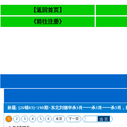
【返回首页】
《前往注册》
标题: [26错03]<190期>东北刘德华杀3肖━━杀3肖━━杀3
1
2
3
4
5
6
末页
下一页
选 页