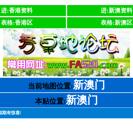
进:香港资料
进:新澳资料
表格:香港区
表格:新澳区
新澳门
当前地图位置:
新澳门
本贴位置:
开期期有惊喜!