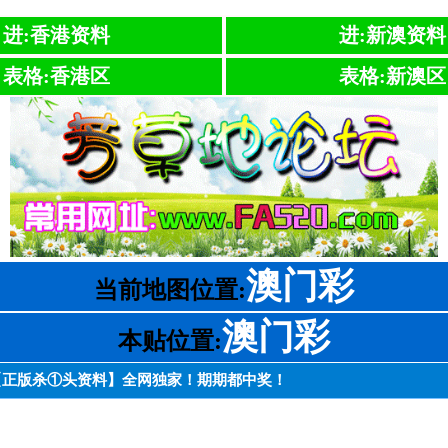
进:香港资料
进:新澳资料
表格:香港区
表格:新澳区
澳门彩
当前地图位置:
澳门彩
本贴位置:
特！【正版杀①头资料】全网独家！期期都中奖！