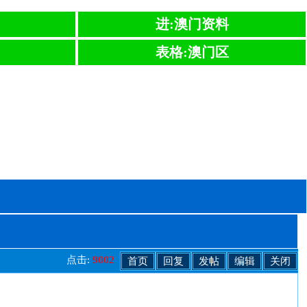
进:澳门资料
表格:澳门区
点击:
9002
首页
回复
发帖
编辑
关闭