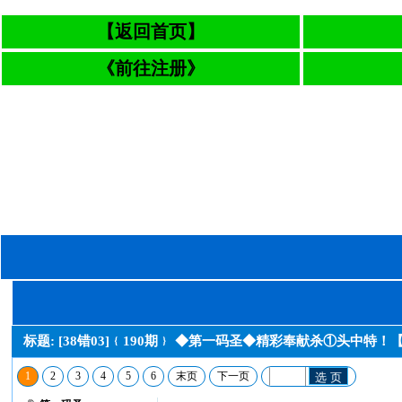
【返回首页】
《前往注册》
标题: [38错03]﹛190期﹜ ◆第一码圣◆精彩奉献杀①头中
1
2
3
4
5
6
末页
下一页
选 页