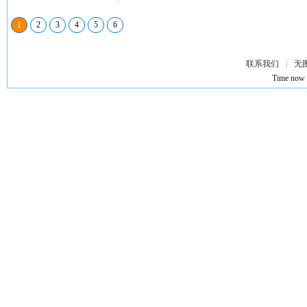
1
2
3
4
5
6
联系我们
|
无
Time now 