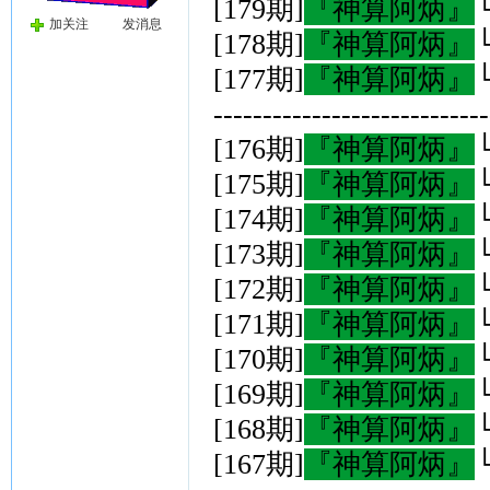
[179期]
『神算阿炳』
加关注
发消息
[178期]
『神算阿炳』
[177期]
『神算阿炳』
------------------------
[176期]
『神算阿炳』
[175期]
『神算阿炳』
[174期]
『神算阿炳』
[173期]
『神算阿炳』
[172期]
『神算阿炳』
[171期]
『神算阿炳』
[170期]
『神算阿炳』
[169期]
『神算阿炳』
[168期]
『神算阿炳』
[167期]
『神算阿炳』