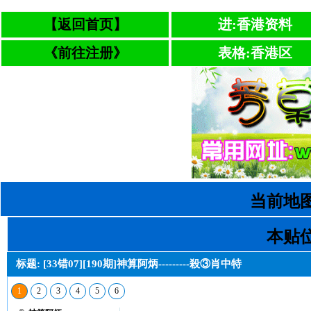
【返回首页】
进:香港资料
《前往注册》
表格:香港区
当前地图
本贴位
标题: [33错07][190期]神算阿炳---------殺③肖中特
1
2
3
4
5
6