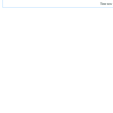
Time now 