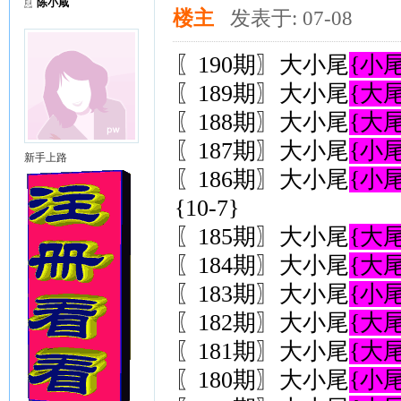
陈小咸
楼主
发表于: 07-08
〖190期〗大小尾
{小
〖189期〗大小尾
{大
〖188期〗大小尾
{大
〖187期〗大小尾
{小
新手上路
〖186期〗大小尾
{小
{10-7}
〖185期〗大小尾
{大
〖184期〗大小尾
{大
〖183期〗大小尾
{小
〖182期〗大小尾
{大
〖181期〗大小尾
{大
〖180期〗大小尾
{小