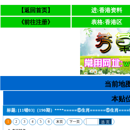
【返回首页】
进:香港资料
《前往注册》
表格:香港区
当前地图
本贴位
标题: [11错03]（190期）****≡≡≡≡≡⑥生肖≡≡≡≡≡≡⑥生肖≡
1
2
3
4
5
6
末页
下一页
选 页