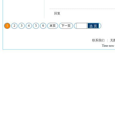
回复
1
2
3
4
5
6
末页
下一页
选 页
联系我们
|
无
Time now 