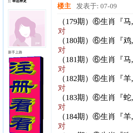
幸运神龙
楼主
发表于: 07-09
（179期）⑥生肖『马,
对
（180期）⑥生肖『鸡,
对
新手上路
（181期）⑥生肖『马,
对
（182期）⑥生肖『羊,
对
（183期）⑥生肖『蛇,
对
（184期）⑥生肖『羊,
对