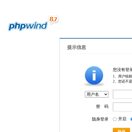
提示信息
您没有登
1、用户组
2、您还不
密 码
开启
隐身登录