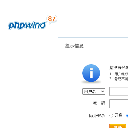
提示信息
您没有登
1、用户组
2、您还不
密 码
开启
隐身登录