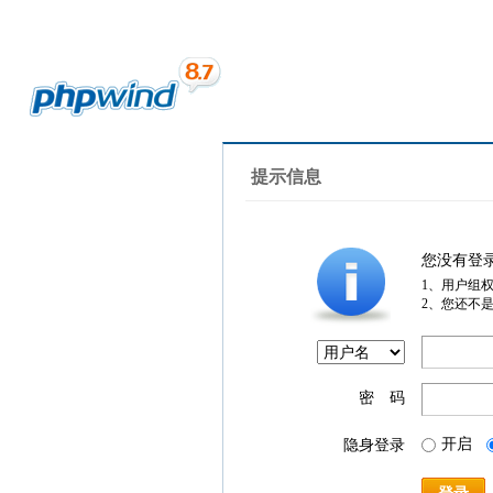
提示信息
您没有登
1、用户组
2、您还不
密 码
开启
隐身登录