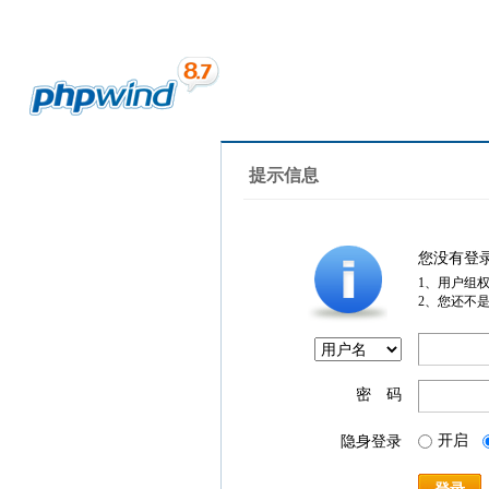
提示信息
您没有登
1、用户组
2、您还不
密 码
开启
隐身登录