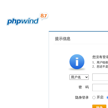
提示信息
您没有登
1、用户组
2、您还不
密 码
开启
隐身登录