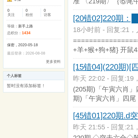
准 〈219期〉｛⑥尾
0
0
0
关注
粉丝
访客
[20错02]220期
等级：
新手上路
18小时前 - 回复:21，人
总积分：
1434
=============
保密，2020-05-18
+羊+猴+狗+猪} 开鼠
最后登录：2026-08-08
更多资料
[15错04](220
个人标签
昨天 22:02 - 回复:19
暂时没有添加标签！
(205期)「午寅六肖」四
期)「午寅六肖」四尾《1
[45错01]220期.
昨天 21:55 - 回复:21
220期.◇突击六合◇殺半