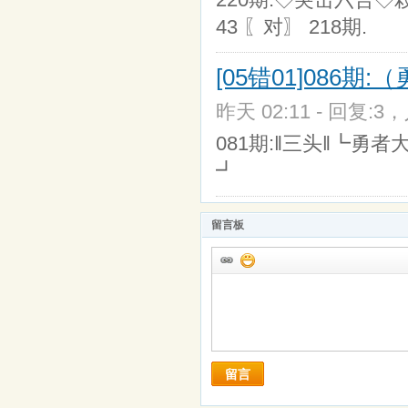
43 〖对〗 218期.
[05错01]086
昨天 02:11 - 回复:3，
081期:‖三头‖┗勇者
┛
留言板
留言