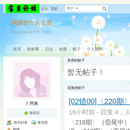
用户
论坛
图酷
阿臭的个人主页
/bbs/u.php?uid=706
[复制]
首页
新鲜事
日志
相册
帖子
个人资料
发表的帖子
暂无帖子！
回复的帖子
[02错00]〈22
阿臭
16小时前 - 回复:4，人
加关注
〈218期〉｛⑥尾中｝1
加为好友
发消息
举报