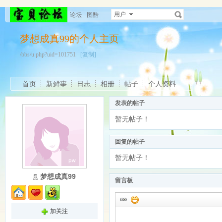
用户
论坛
图酷
梦想成真99的个人主页
/bbs/u.php?uid=101751
[复制]
首页
新鲜事
日志
相册
帖子
个人资料
发表的帖子
暂无帖子！
回复的帖子
暂无帖子！
梦想成真99
留言板
加关注